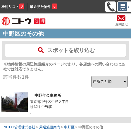
0
0
検討リスト
最近見た物件
お問合せ
中野区のその他
スポットを絞り込む
※物件情報の周辺施設紹介のページであり、各店舗への問い合わせは当
社では対応できません。
該当件数
1
件
中野年金事務所
東京都中野区中野２丁目
総武線 中野駅
-
NITOH管理株式会社
>
周辺施設案内
>
中野区
>
中野区のその他