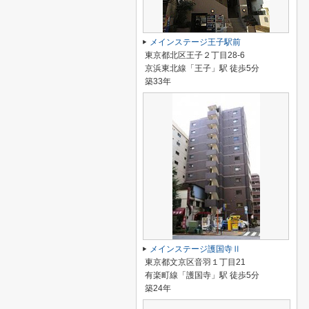
メインステージ王子駅前
東京都北区王子２丁目28-6
京浜東北線「王子」駅 徒歩5分
築33年
メインステージ護国寺Ⅱ
東京都文京区音羽１丁目21
有楽町線「護国寺」駅 徒歩5分
築24年