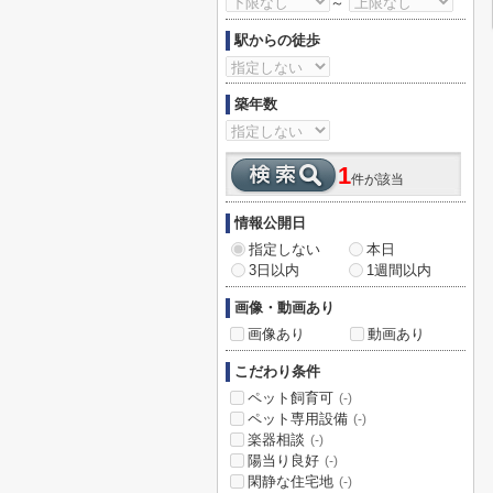
～
駅からの徒歩
築年数
1
件が該当
情報公開日
指定しない
本日
3日以内
1週間以内
画像・動画あり
画像あり
動画あり
こだわり条件
ペット飼育可
(-)
ペット専用設備
(-)
楽器相談
(-)
陽当り良好
(-)
閑静な住宅地
(-)