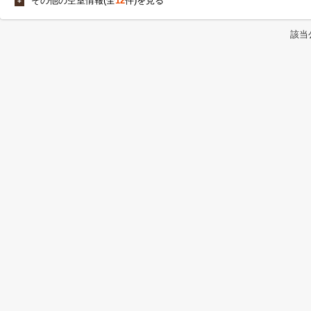
その他の空室情報(全
12
件)を見る
+
該当