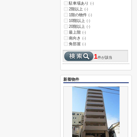
駐車場あり
(-)
2階以上
(-)
1階の物件
(-)
10階以上
(-)
20階以上
(-)
最上階
(-)
南向き
(-)
角部屋
(-)
1
件が該当
新着物件