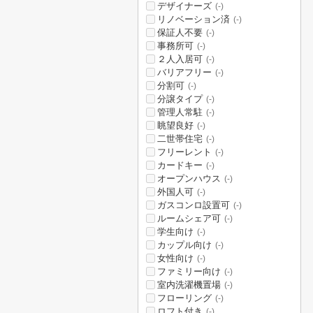
デザイナーズ
(-)
リノベーション済
(-)
保証人不要
(-)
事務所可
(-)
２人入居可
(-)
バリアフリー
(-)
分割可
(-)
分譲タイプ
(-)
管理人常駐
(-)
眺望良好
(-)
二世帯住宅
(-)
フリーレント
(-)
カードキー
(-)
オープンハウス
(-)
外国人可
(-)
ガスコンロ設置可
(-)
ルームシェア可
(-)
学生向け
(-)
カップル向け
(-)
女性向け
(-)
ファミリー向け
(-)
室内洗濯機置場
(-)
フローリング
(-)
ロフト付き
(-)