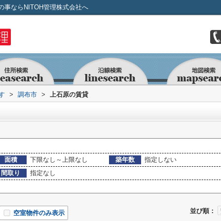
事ならNITOH管理株式会社へ
す
>
調布市
>
上石原の賃貸
面積
下限なし～上限なし
築年数
指定しない
間取り
指定なし
並び順：
空室物件のみ表示