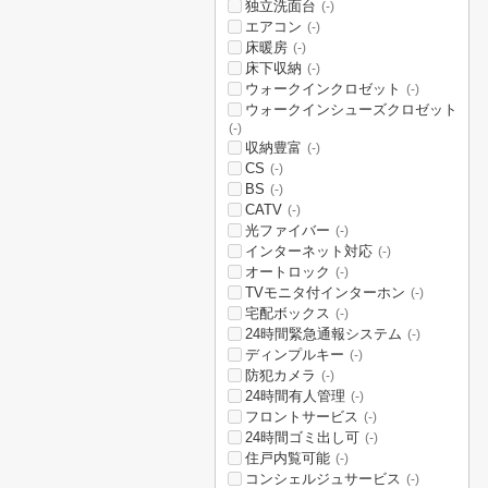
独立洗面台
(-)
エアコン
(-)
床暖房
(-)
床下収納
(-)
ウォークインクロゼット
(-)
ウォークインシューズクロゼット
(-)
収納豊富
(-)
CS
(-)
BS
(-)
CATV
(-)
光ファイバー
(-)
インターネット対応
(-)
オートロック
(-)
TVモニタ付インターホン
(-)
宅配ボックス
(-)
24時間緊急通報システム
(-)
ディンプルキー
(-)
防犯カメラ
(-)
24時間有人管理
(-)
フロントサービス
(-)
24時間ゴミ出し可
(-)
住戸内覧可能
(-)
コンシェルジュサービス
(-)