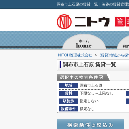
調布市上石原の賃貸一覧｜渋谷の賃貸管理の
NITOH管理株式会社
>
(賃貸)地域から探
調布市上石原 賃貸一覧
地域
調布市上石原
賃料
下限なし～上限なし
駅徒歩
指定しない
設備条件
指定なし