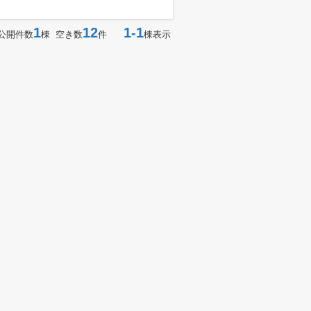
1
12
1-1
公開件数
棟 空き数
件
棟表示