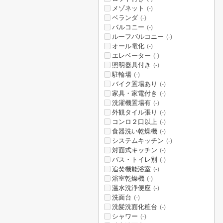
メゾネット
(-)
ベランダ
(-)
バルコニー
(-)
ルーフバルコニー
(-)
オール電化
(-)
エレベーター
(-)
照明器具付き
(-)
駐輪場
(-)
バイク置場あり
(-)
家具・家電付き
(-)
洗濯機置場有
(-)
外観タイル張り
(-)
コンロ２口以上
(-)
食器洗い乾燥機
(-)
システムキッチン
(-)
対面式キッチン
(-)
バス・トイレ別
(-)
追焚機能浴室
(-)
浴室乾燥機
(-)
温水洗浄便座
(-)
洗面台
(-)
洗髪洗面化粧台
(-)
シャワー
(-)