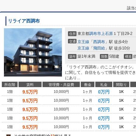
該当
リライア西調布
東京都
調布市
上石原
１丁目29-2
住所
交通
京王線
「
西調布
」駅 徒歩4分
京王線
「
飛田給
」駅 徒歩10分
築1年未満
5階建
築年
階数
構造
「リライア西調布」のここがイチオシ。
に関して、自信をもって情報を提供でき
にあり...
所在階
賃料
管理費・共益費
敷金
礼金
間取り
9.5
万円
0万円
1階
10,000円
1ヶ月
1K
2
9.5
万円
0万円
1階
10,000円
1ヶ月
1K
2
9.5
万円
0万円
1階
10,000円
1ヶ月
1K
2
9.5
万円
0万円
1階
10,000円
1ヶ月
1K
2
9.5
万円
0万円
1階
10,000円
1ヶ月
1K
2