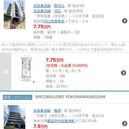
京浜東北線
「
西川口
」駅 徒歩9分
京浜東北線
「
川口
」駅 徒歩30分
「野球場裏（埼玉県）」バス停下車 徒歩2分
埼玉県
川口市
西青木
４丁目２－２８
7.75
万円
築年数：築1年 ｜募集中：
1室
階数：7階建
歩いて徒歩5分の場所にコモディイイダ 西川口店があるのもポイント。駅から徒
歩9分の物件なら、駅前のお買い物も便利です。バス停まで徒歩3分以内で行ける
のでアクセスが広がります。...
7.75
万
円
(管理費・共益費 10,000円)
敷：1ヶ月｜礼：0ヶ月
所在階：3階
間取り：1K
面積：20.59㎡
ARCOBALENO YOKOHAMANEGISHI
賃貸｜マンション
京浜東北線
「
根岸
」駅 徒歩8分
「不動下（神奈川県）」バス停下車 徒歩1分
神奈川県
横浜市中区
根岸町
３丁目176-89
7.9
万円