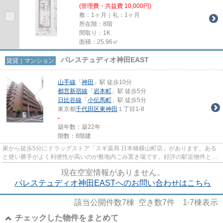
(管理費・共益費 10,000円)
敷：1ヶ月｜礼：1ヶ月
所在階：8階
間取り：1K
面積：25.96㎡
パレステュディオ神田EAST
賃貸｜マンション
山手線
「
神田
」駅 徒歩10分
都営新宿線
「
岩本町
」駅 徒歩5分
日比谷線
「
小伝馬町
」駅 徒歩5分
東京都
千代田区
東神田
１丁目1-8
-
築年数：築22年
階数：8階建
家から徒歩5分にドラッグストア「スギ薬局 日本橋横山町店」があります。ある
と使い勝手がよく利便性が高いのが敷地内ごみ置き場です。好評の駅近物件とな
っており、駅より徒歩10分に...
現在空室情報がありません。
パレステュディオ神田EASTへのお問い合わせはこちら
該当公開件数
7
棟 空き数
7
件
1-7
棟表示
チェックした物件をまとめて