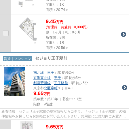
間取り：1K
面積：20.74㎡
9.45
万
円
(管理費・共益費 10,000円)
敷：1ヶ月｜礼：0ヶ月
所在階：8階
間取り：1R
面積：20.56㎡
セジョリ王子駅前
賃貸｜マンション
南北線
「
王子
」駅 徒歩2分
京浜東北線
「
王子
」駅 徒歩3分
都電荒川線
「
王子駅前
」駅 徒歩5分
東京都
北区
岸町
１丁目4-1
9.65
万円
築年数：築13年 ｜募集中：
1室
階数：9階建
新着情報：セジョリ王子駅前の空室情報ならコチラ。「セジョリ王子駅前」の物
件情報をお探しならお気軽にお問い合わせ下さい。共用部には敷地内ごみ置き
場・エレベータなどが揃ってお...
9.65
万
円