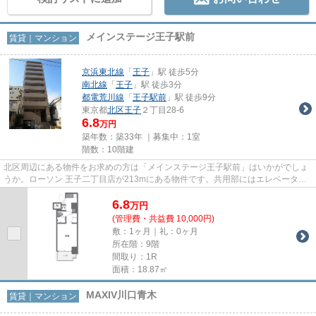
メインステージ王子駅前
賃貸｜マンション
京浜東北線
「
王子
」駅 徒歩5分
南北線
「
王子
」駅 徒歩3分
都電荒川線
「
王子駅前
」駅 徒歩9分
東京都
北区
王子
２丁目28-6
6.8
万円
築年数：築33年 ｜募集中：
1室
階数：10階建
北区周辺にある物件をお求めの方は「メインステージ王子駅前」はいかがでしょ
うか。ローソン 王子二丁目店が213mにある物件です。共用部にはエレベータ・
敷地内ごみ置き場など様々な設...
6.8
万
円
(管理費・共益費 10,000円)
敷：1ヶ月｜礼：0ヶ月
所在階：9階
間取り：1R
面積：18.87㎡
MAXIV川口青木
賃貸｜マンション