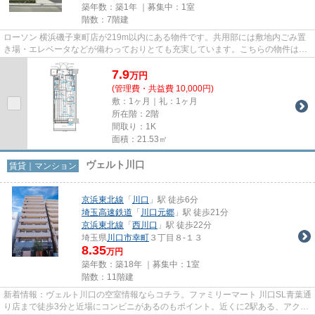
築年数：築1年 ｜募集中：
1室
階数：7階建
ローソン 横浜磯子東町店が219m以内にある物件です。共用部には敷地内ごみ置
き場・エレベータなどが備わっておりとても充実しています。こちらの物件はマ
ンションです。まだまだ新しい...
7.9
万
円
(管理費・共益費 10,000円)
敷：1ヶ月｜礼：1ヶ月
所在階：2階
間取り：1K
面積：21.53㎡
ヴェルト川口
賃貸｜マンション
京浜東北線
「
川口
」駅 徒歩6分
埼玉高速鉄道
「
川口元郷
」駅 徒歩21分
京浜東北線
「
西川口
」駅 徒歩22分
埼玉県
川口市
幸町
３丁目８-１３
8.35
万円
築年数：築18年 ｜募集中：
1室
階数：11階建
新着情報：ヴェルト川口の空室情報ならコチラ。ファミリーマート 川口SL青葉通
り店まで徒歩3分と近場にコンビニがあるのもポイント。近くに2駅ある、アクセ