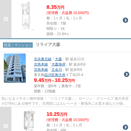
スが良い物件です。是非ご覧...
8.35
万
円
(管理費・共益費 10,000円)
敷：1ヶ月｜礼：1ヶ月
所在階：7階
間取り：1K
面積：21.84㎡
リライア大森
賃貸｜マンション
京浜東北線
「
大森
」駅 徒歩11分
京急本線
「
大森海岸
」駅 徒歩8分
京急本線
「
立会川
」駅 徒歩9分
東京都
品川区
南大井
４丁目20-4
9.45
10.25
万円～
万円
築年数：築6年 ｜募集中：
2室
階数：12階建
気になるイチオシ物件情報：「リライア大森」。ローソン・スリーエフ 南大井店
が279mにある物件です。共用部にはエレベータ・敷地内ごみ置き場などが揃っ
ており、とても充実しています...
10.25
万
円
(管理費・共益費 10,000円)
敷：1ヶ月｜礼：1ヶ月
所在階：6階