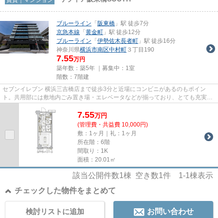
ブルーライン
「
阪東橋
」駅 徒歩7分
京急本線
「
黄金町
」駅 徒歩12分
ブルーライン
「
伊勢佐木長者町
」駅 徒歩16分
神奈川県
横浜市南区
中村町
３丁目190
7.55
万円
築年数：築5年 ｜募集中：
1室
階数：7階建
セブンイレブン 横浜三吉橋店まで徒歩3分と近場にコンビニがあるのもポイン
ト。共用部には敷地内ごみ置き場・エレベータなどが揃っており、とても充実し
ています。利便性の高い徒歩7分...
7.55
万
円
(管理費・共益費 10,000円)
敷：1ヶ月｜礼：1ヶ月
所在階：6階
間取り：1K
面積：20.01㎡
該当公開件数
1
棟 空き数
1
件
1-1
棟表示
チェックした物件をまとめて
検討リストに追加
お問い合わせ