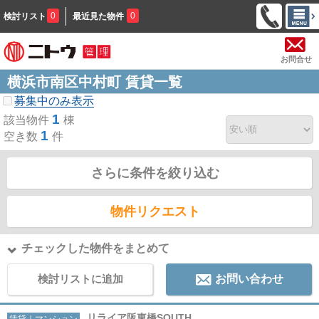
0
0
検討リスト
最近見た物件
お問合せ
横浜市南区中村町 賃貸一覧
募集中のみ表示
1
該当物件
棟
1
空き数
件
さらに条件を絞り込む
物件リクエスト
チェックした物件をまとめて
検討リストに追加
お問い合わせ
リライア阪東橋SOUTH
賃貸｜マンション