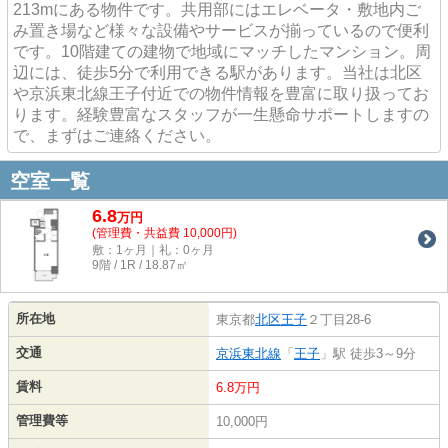
213mにある物件です。共用部にはエレベータ・敷地内ご
み置き場など様々な設備やサービスが揃っているので便利
です。10階建ての建物で地域にマッチしたマンション。周
辺には、徒歩5分で利用できる駅があります。当社は北区
や京浜東北線王子付近での物件情報を豊富に取り扱ってお
ります。経験豊富なスタッフが一生懸命サポートしますの
で、まずはご連絡ください。
空室一覧
6.8
万
円
(管理費・共益費 10,000円)
敷：1ヶ月｜礼：0ヶ月
9階 / 1R / 18.87㎡
所在地
東京都
北区
王子
２丁目28-6
交通
京浜東北線
「
王子
」駅 徒歩3～9分
賃料
6.8万円
管理費等
10,000円