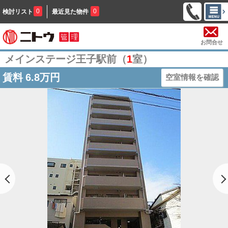
0
0
検討リスト
最近見た物件
お問合せ
メインステージ王子駅前（
1
室）
賃料
6.8万円
空室情報を確認