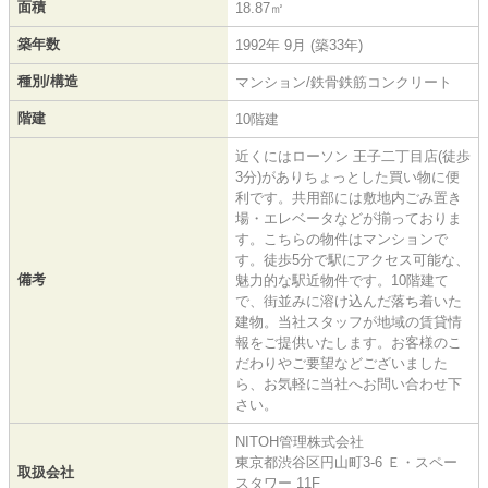
面積
18.87㎡
築年数
1992年 9月 (築33年)
種別/構造
マンション/鉄骨鉄筋コンクリート
階建
10階建
近くにはローソン 王子二丁目店(徒歩
3分)がありちょっとした買い物に便
利です。共用部には敷地内ごみ置き
場・エレベータなどが揃っておりま
す。こちらの物件はマンションで
す。徒歩5分で駅にアクセス可能な、
備考
魅力的な駅近物件です。10階建て
で、街並みに溶け込んだ落ち着いた
建物。当社スタッフが地域の賃貸情
報をご提供いたします。お客様のこ
だわりやご要望などございました
ら、お気軽に当社へお問い合わせ下
さい。
NITOH管理株式会社
東京都渋谷区円山町3-6 Ｅ・スペー
取扱会社
スタワー 11F