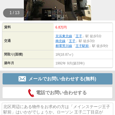
1 / 13
賃料
6.8万円
京浜東北線
「
王子
」駅 徒歩5分
交通
南北線
「
王子
」駅 徒歩3分
都電荒川線
「
王子駅前
」駅 徒歩9分
間取り(面積)
1R(18.87㎡)
築年月
1992年 9月(築33年)
メールでお問い合わせする(無料)
電話でお問い合わせする
北区周辺にある物件をお求めの方は「メインステージ王子
駅前」はいかがでしょうか。ローソン 王子二丁目店が