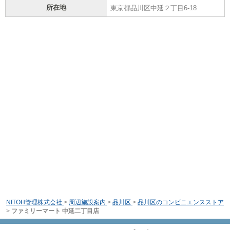
所在地
東京都品川区中延２丁目6-18
NITOH管理株式会社
>
周辺施設案内
>
品川区
>
品川区のコンビニエンスストア
>
ファミリーマート 中延二丁目店