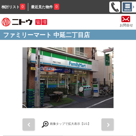
0
0
検討リスト
最近見た物件
お問合せ
ファミリーマート 中延二丁目店
前
次
画像タップで拡大表示【
1
/1】