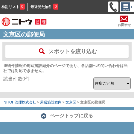
0
0
検討リスト
最近見た物件
お問合せ
文京区の郵便局
スポットを絞り込む
※物件情報の周辺施設紹介のページであり、各店舗への問い合わせは当
社では対応できません。
該当件数
0
件
NITOH管理株式会社
>
周辺施設案内
>
文京区
>
文京区の郵便局
ページトップに戻る