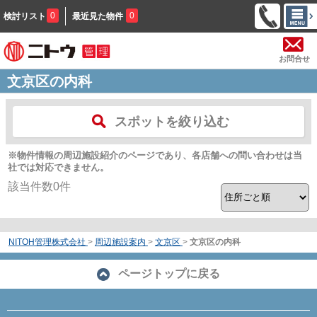
0
0
検討リスト
最近見た物件
お問合せ
文京区の内科
スポットを絞り込む
※物件情報の周辺施設紹介のページであり、各店舗への問い合わせは当
社では対応できません。
該当件数
0
件
NITOH管理株式会社
>
周辺施設案内
>
文京区
>
文京区の内科
ページトップに戻る