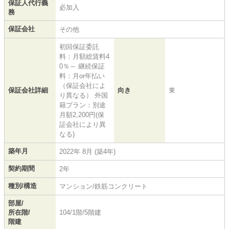
保証人代行義
必加入
務
保証会社
その他
初回保証委託
料：月額総賃料4
0％～ 継続保証
料：月or年払い
（保証会社によ
保証会社詳細
向き
東
り異なる） 外国
籍プラン：別途
月額2,200円(保
証会社により異
なる)
築年月
2022年 8月 (築4年)
契約期間
2年
種別/構造
マンション/鉄筋コンクリート
部屋/
所在階/
104/1階/5階建
階建