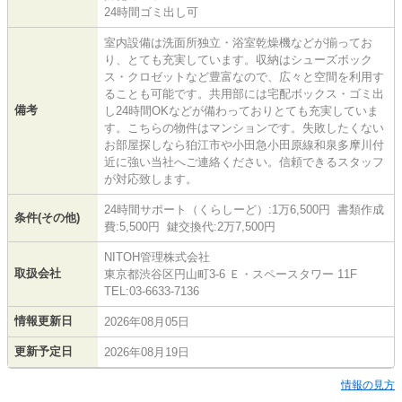
24時間ゴミ出し可
室内設備は洗面所独立・浴室乾燥機などが揃ってお
り、とても充実しています。収納はシューズボック
ス・クロゼットなど豊富なので、広々と空間を利用す
ることも可能です。共用部には宅配ボックス・ゴミ出
備考
し24時間OKなどが備わっておりとても充実していま
す。こちらの物件はマンションです。失敗したくない
お部屋探しなら狛江市や小田急小田原線和泉多摩川付
近に強い当社へご連絡ください。信頼できるスタッフ
が対応致します。
24時間サポート（くらしーど）:1万6,500円 書類作成
条件(その他)
費:5,500円 鍵交換代:2万7,500円
NITOH管理株式会社
取扱会社
東京都渋谷区円山町3-6 Ｅ・スペースタワー 11F
TEL:03-6633-7136
情報更新日
2026年08月05日
更新予定日
2026年08月19日
情報の見方