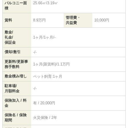
バルコニー面
25.66㎡/3.19㎡
積
管理費・
賃料
8.9万円
10,000円
共益費
敷金/
礼金/
1ヶ月/1ヶ月/-
保証金
償却/敷引
-/-
更新料/更新事
1ヶ月(新賃料)/1.1万円
務手数料
敷金積み増し
ペット飼育:1ヶ月
駐車場/
-/-
月額料金
保険加入 / 料
有 / 20,000円
金
保険名 / 保険
火災保険 / 2年
期間