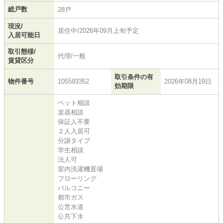
総戸数
28戸
現況/
居住中/2026年09月上旬予定
入居可能日
取引態様/
代理/一般
賃貸区分
取引条件の有
物件番号
105593352
2026年08月19日
効期限
ペット相談
楽器相談
保証人不要
２人入居可
分譲タイプ
学生相談
法人可
室内洗濯機置場
フローリング
バルコニー
都市ガス
公営水道
公共下水