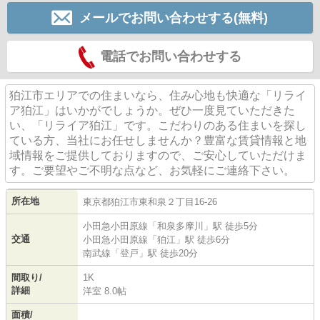
メールでお問い合わせする(無料)
電話でお問い合わせする
狛江市エリアでの住まいなら、住み心地も快適な「リライ
ア狛江」はいかがでしょうか。ぜひ一度見ていただきた
い、「リライア狛江」です。こだわりのある住まいを探し
ている方、当社にお任せしませんか？豊富な賃貸情報と地
域情報をご提供しておりますので、ご安心していただけま
す。ご要望やご不明な点など、お気軽にご連絡下さい。
所在地
東京都
狛江市
東和泉
２丁目16-26
小田急小田原線
「
和泉多摩川
」駅 徒歩5分
交通
小田急小田原線
「
狛江
」駅 徒歩6分
南武線
「
登戸
」駅 徒歩20分
間取り/
1K
詳細
洋室 8.0帖
面積/