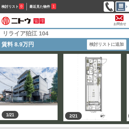
0
1
検討リスト
最近見た物件
お問合せ
リライア狛江 104
賃料
8.9
万円
検討リストに追加
1/21
2/21