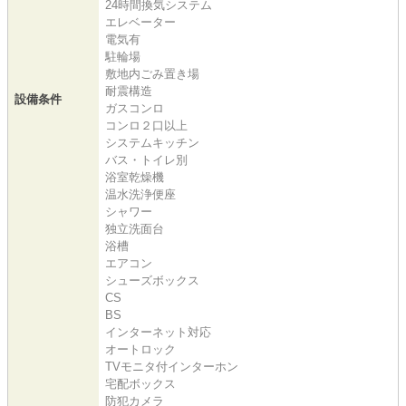
24時間換気システム
エレベーター
電気有
駐輪場
敷地内ごみ置き場
耐震構造
設備条件
ガスコンロ
コンロ２口以上
システムキッチン
バス・トイレ別
浴室乾燥機
温水洗浄便座
シャワー
独立洗面台
浴槽
エアコン
シューズボックス
CS
BS
インターネット対応
オートロック
TVモニタ付インターホン
宅配ボックス
防犯カメラ